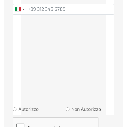
Informazioni Evento
Privacy Policy
Vista l'informativa Privacy estesa e preso atto
che il trattamento dei dati verrà effettuato nei
limiti imposti dal Regolamento (EU) 2016/679:
Autorizzo all'iscrizione alla newsletter
per l'invio di materiale informativo e
promozionale
Autorizzo
Non Autorizzo