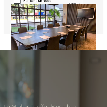
Invia
Sala Boutique
Contemporaneo, curato e
accogliente, a 2 passi dalla zona
industriale di Padova e vicino a
Venezia, DC Hotel International è
lieti…
SCOPRI
La Miglior Tariffa disponibile