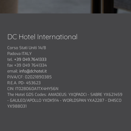
SCOPRI
DC Hotel International
Corso Stati Uniti 14/B
Padova ITALY
tel.
+39 049.7641333
fax +39 049 7641334
email:
info@dchotel.it
P.IVA/CF: 02021890385
R.E.A. PD- 453623
CIN: IT028060A1TX4HY56N
The Hotel GDS Codes: AMADEUS: YXQPADCI - SABRE YX621459
- GALILEO/APOLLO YXDK914 - WORLDSPAN YXA2287 - DHISCO
YX988031