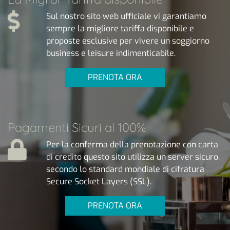
Sul nostro sito web ufficiale vi garantiamo
sempre la migliore tariffa disponibile e
proposte esclusive per vivere un soggiorno
business e leisure indimenticabile.
PRENOTA ORA
Pagamenti Sicuri al 100%
Per la conferma della prenotazione con carta
di credito questo sito utilizza un server sicuro,
secondo lo standard mondiale di cifratura
Secure Socket Layers (SSL).
PRENOTA ORA