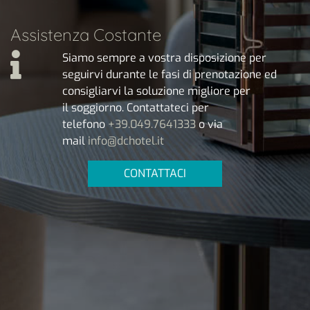
Assistenza Costante
Siamo sempre a vostra disposizione per
seguirvi durante le fasi di prenotazione ed
consigliarvi la soluzione migliore per
il soggiorno. Contattateci per
telefono
+39.049.7641333
o via
mail
info@dchotel.it
CONTATTACI
Temporary Showroom
Al Dc Hotel puoi richiedere il tuo
spazio espositivo ideale per
esporre i tuoi prodotti e ricevere i
tuoi clienti. Per le aziende…