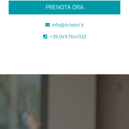
PRENOTA ORA
info@dchotel.it
+39.049.7641333