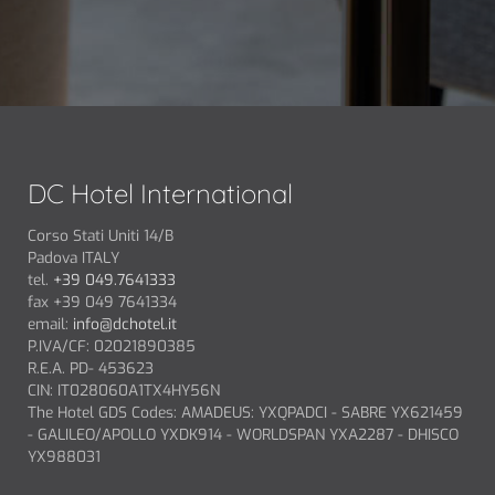
DC Hotel International
Corso Stati Uniti 14/B
Padova ITALY
tel.
+39 049.7641333
fax +39 049 7641334
email:
info@dchotel.it
P.IVA/CF: 02021890385
R.E.A. PD- 453623
CIN: IT028060A1TX4HY56N
The Hotel GDS Codes: AMADEUS: YXQPADCI - SABRE YX621459
- GALILEO/APOLLO YXDK914 - WORLDSPAN YXA2287 - DHISCO
YX988031