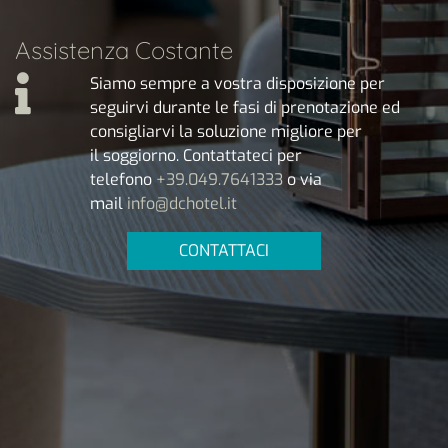
Assistenza Costante
Siamo sempre a vostra disposizione per
seguirvi durante le fasi di prenotazione ed
consigliarvi la soluzione migliore per
il soggiorno. Contattateci per
telefono
+39.049.7641333
o via
mail
info@dchotel.it
CONTATTACI
Temporary Showroom
Al Dc Hotel puoi richiedere il tuo
spazio espositivo ideale per
esporre i tuoi prodotti e ricevere i
tuoi clienti. Per le aziende…