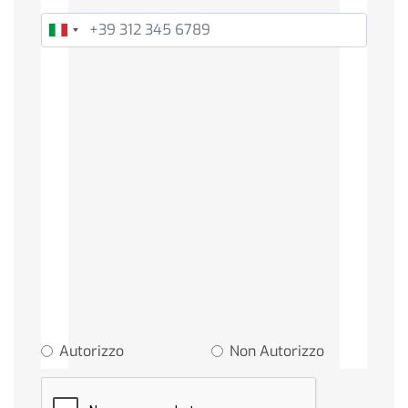
Informazioni Evento
Privacy Policy
Vista l'informativa Privacy estesa e preso atto
che il trattamento dei dati verrà effettuato nei
limiti imposti dal Regolamento (EU) 2016/679:
Autorizzo all'iscrizione alla newsletter
per l'invio di materiale informativo e
promozionale
Autorizzo
Non Autorizzo