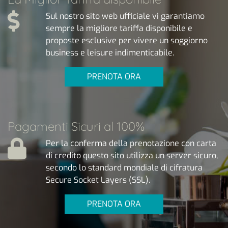
Sul nostro sito web ufficiale vi garantiamo
sempre la migliore tariffa disponibile e
proposte esclusive per vivere un soggiorno
business e leisure indimenticabile.
PRENOTA ORA
Pagamenti Sicuri al 100%
Per la conferma della prenotazione con carta
di credito questo sito utilizza un server sicuro,
secondo lo standard mondiale di cifratura
Secure Socket Layers (SSL).
PRENOTA ORA