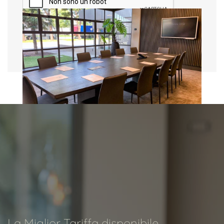
Invia
Sala Boutique
Contemporaneo, curato e
accogliente, a 2 passi dalla zona
industriale di Padova e vicino a
Venezia, DC Hotel International è
lieti…
SCOPRI
La Miglior Tariffa disponibile