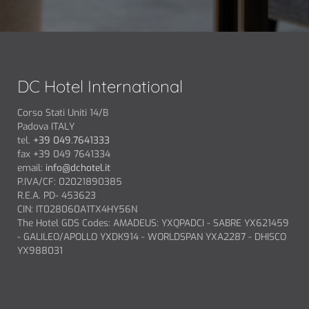
SCOPRI
DC Hotel International
Corso Stati Uniti 14/B
Padova ITALY
tel.
+39 049.7641333
fax +39 049 7641334
email:
info@dchotel.it
P.IVA/CF: 02021890385
R.E.A. PD- 453623
CIN: IT028060A1TX4HY56N
The Hotel GDS Codes: AMADEUS: YXQPADCI - SABRE YX621459
- GALILEO/APOLLO YXDK914 - WORLDSPAN YXA2287 - DHISCO
YX988031