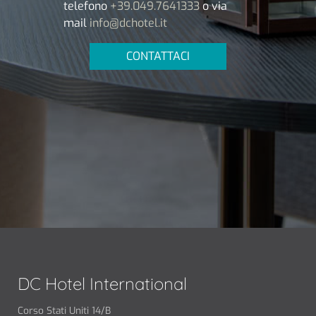
telefono
+39.049.7641333
o via
mail
info@dchotel.it
CONTATTACI
DC Hotel International
Corso Stati Uniti 14/B