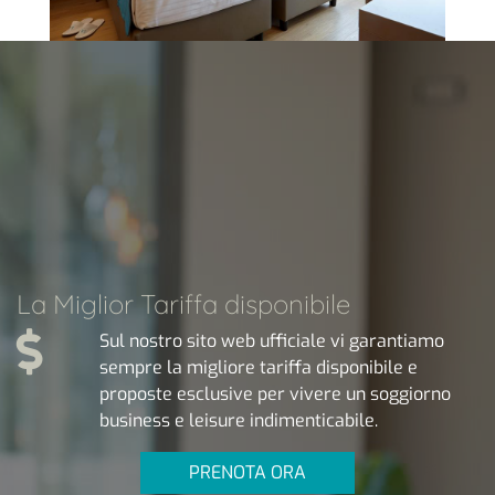
Camera Doppia
E' tra le camere preferite dai
nostri Ospiti perchè la classic
doppia è, con i suoi 20 m², un
ambiente versatile: può essere
alles…
SCOPRI
La Miglior Tariffa disponibile
Sul nostro sito web ufficiale vi garantiamo
sempre la migliore tariffa disponibile e
proposte esclusive per vivere un soggiorno
business e leisure indimenticabile.
PRENOTA ORA