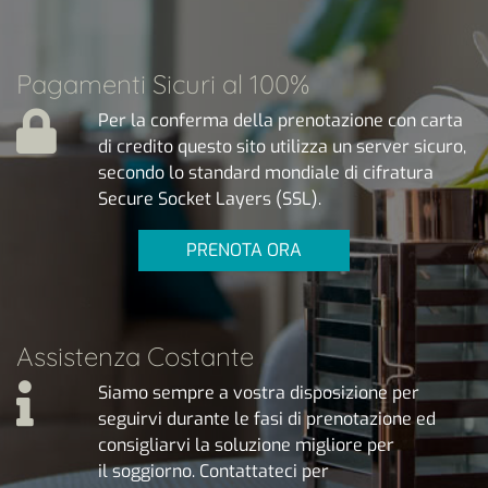
Pagamenti Sicuri al 100%
Per la conferma della prenotazione con carta
di credito questo sito utilizza un server sicuro,
secondo lo standard mondiale di cifratura
Secure Socket Layers (SSL).
PRENOTA ORA
Assistenza Costante
Siamo sempre a vostra disposizione per
seguirvi durante le fasi di prenotazione ed
consigliarvi la soluzione migliore per
il soggiorno. Contattateci per