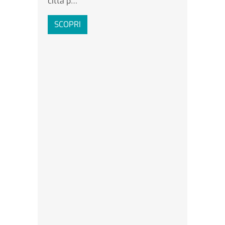
città p…
SCOPRI