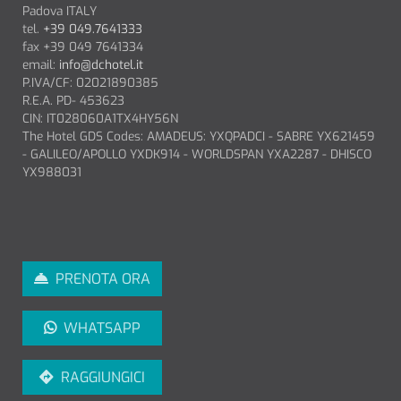
Camera Disabili
Padova ITALY
tel.
+39 049.7641333
Le nostre 4 camere accessibili
fax +39 049 7641334
sono state progettate per offrire il
email:
info@dchotel.it
massimo comfort, con ampi spazi
P.IVA/CF: 02021890385
e soluzioni pensate per garant…
R.E.A. PD- 453623
CIN: IT028060A1TX4HY56N
The Hotel GDS Codes: AMADEUS: YXQPADCI - SABRE YX621459
SCOPRI
- GALILEO/APOLLO YXDK914 - WORLDSPAN YXA2287 - DHISCO
YX988031
PRENOTA ORA
WHATSAPP
RAGGIUNGICI