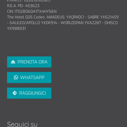
R.E.A. PD- 453623
CIN: IT028060A1TX4HY56N
The Hotel GDS Codes: AMADEUS: YXQPADCI - SABRE YX621459
- GALILEO/APOLLO YXDK914 - WORLDSPAN YXA2287 - DHISCO
YX988031
PRENOTA ORA
WHATSAPP
RAGGIUNGICI
Seguici su