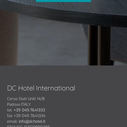
DC Hotel International
Corso Stati Uniti 14/B
Padova ITALY
tel.
+39 049.7641333
fax +39 049 7641334
email:
info@dchotel.it
P.IVA/CF: 02021890385