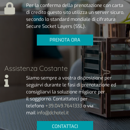
Per la conferma della prenotazione con carta
di credito questo sito utilizza un server sicuro,
secondo lo standard mondiale di cifratura
Secure Socket Layers (SSL).
PRENOTA ORA
Assistenza Costante
Siamo sempre a vostra disposizione per
seguirvi durante le fasi di prenotazione ed
consigliarvi la soluzione migliore per
il soggiorno. Contattateci per
telefono
+39.049.7641333
o via
mail
info@dchotel.it
CONTATTACI