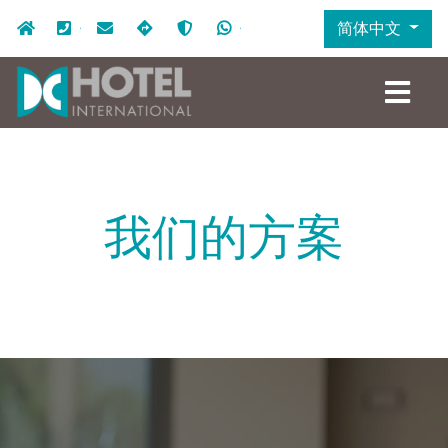
跳
Navigazione secondaria
简体中文
首页
+39.049.7641333
info@dchotel.it
如何抵达
新冠病毒Covid-19。酒店的安全措
+39.324.9969999
转
到
主
要
内
容
我们的方案