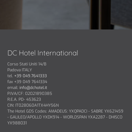
DC Hotel International
Corso Stati Uniti 14/B
Padova ITALY
tel.
+39 049.7641333
fax +39 049 7641334
email:
info@dchotel.it
P.IVA/CF: 02021890385
R.E.A. PD- 453623
CIN: IT028060A1TX4HY56N
The Hotel GDS Codes: AMADEUS: YXQPADCI - SABRE YX621459
- GALILEO/APOLLO YXDK914 - WORLDSPAN YXA2287 - DHISCO
YX988031