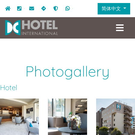
跳
Navigazione secondaria
简体中文
首页
+39.049.7641333
info@dchotel.it
如何抵达
新冠病毒Covid-19。酒店的安全措
+39.324.9969999
转
到
主
要
内
容
Photogallery
Hotel