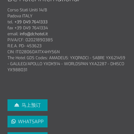
Corso Stati Uniti 14/B
Padova ITALY
tel.
+39 049.7641333
fax +39 049 7641334
email:
info@dchotel.it
P.IVA/CF: 02021890385
R.E.A. PD- 453623
CIN: IT028060A1TX4HY56N
The Hotel GDS Codes: AMADEUS: YXQPADCI - SABRE YX621459
- GALILEO/APOLLO YXDK914 - WORLDSPAN YXA2287 - DHISCO
YX988031
马上预订
WHATSAPP