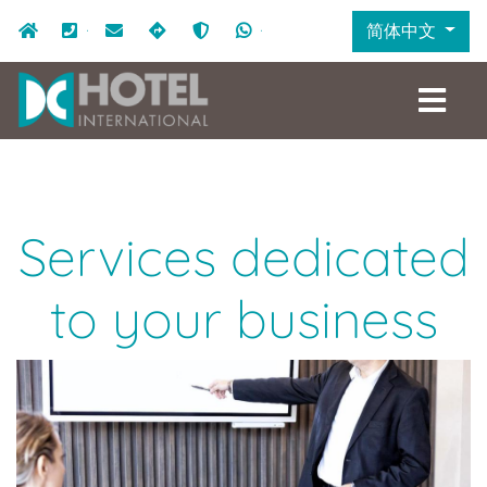
跳
Navigazione secondaria
简体中文
首页
+39.049.7641333
info@dchotel.it
如何抵达
新冠病毒Covid-19。酒店的安全措
+39.324.9969999
转
到
主
要
内
容
Services dedicated
to your business