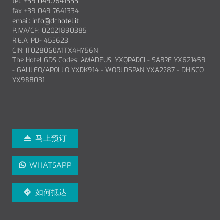
tel.
+39 049.7641333
fax +39 049 7641334
email:
info@dchotel.it
P.IVA/CF: 02021890385
R.E.A. PD- 453623
CIN: IT028060A1TX4HY56N
The Hotel GDS Codes: AMADEUS: YXQPADCI - SABRE YX621459
- GALILEO/APOLLO YXDK914 - WORLDSPAN YXA2287 - DHISCO
YX988031
马上预订
WHATSAPP
如何抵达