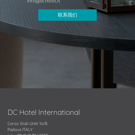
info@dchotel.it
联系我们
DC Hotel International
Corso Stati Uniti 14/B
Padova ITALY