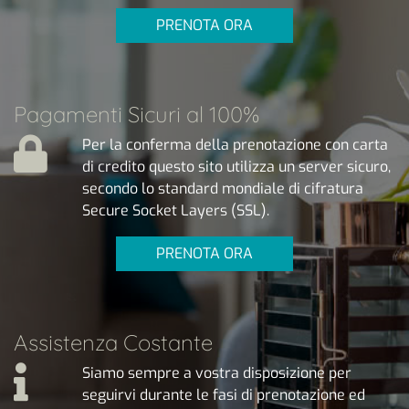
PRENOTA ORA
Pagamenti Sicuri al 100%
Per la conferma della prenotazione con carta
di credito questo sito utilizza un server sicuro,
secondo lo standard mondiale di cifratura
Secure Socket Layers (SSL).
PRENOTA ORA
Assistenza Costante
Siamo sempre a vostra disposizione per
seguirvi durante le fasi di prenotazione ed