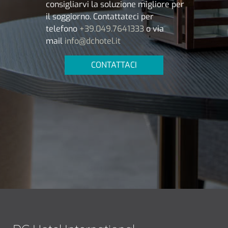
consigliarvi la soluzione migliore per
il soggiorno. Contattateci per
telefono
+39.049.7641333
o via
mail
info@dchotel.it
CONTATTACI