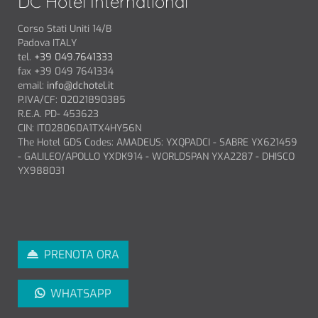
DC Hotel International
Corso Stati Uniti 14/B
Padova ITALY
tel.
+39 049.7641333
fax +39 049 7641334
email:
info@dchotel.it
P.IVA/CF: 02021890385
R.E.A. PD- 453623
CIN: IT028060A1TX4HY56N
The Hotel GDS Codes: AMADEUS: YXQPADCI - SABRE YX621459
- GALILEO/APOLLO YXDK914 - WORLDSPAN YXA2287 - DHISCO
YX988031
PRENOTA ORA
WHATSAPP